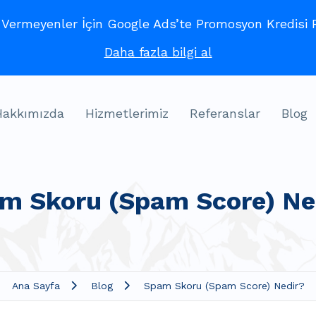
ermeyenler İçin Google Ads’te Promosyon Kredisi Fı
Daha fazla bilgi al
Hakkımızda
Hizmetlerimiz
Referanslar
Blog
m Skoru (Spam Score) Ne
Ana Sayfa
Blog
Spam Skoru (Spam Score) Nedir?