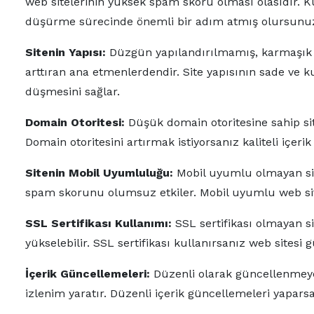
web sitelerinin yüksek spam skoru olması olasıdır. Ku
düşürme sürecinde önemli bir adım atmış olursunu
Sitenin Yapısı:
Düzgün yapılandırılmamış, karmaşık v
arttıran ana etmenlerdendir. Site yapısının sade v
düşmesini sağlar.
Domain Otoritesi:
Düşük domain otoritesine sahip si
Domain otoritesini artırmak istiyorsanız kaliteli içeri
Sitenin Mobil Uyumluluğu:
Mobil uyumlu olmayan site
spam skorunu olumsuz etkiler. Mobil uyumlu web si
SSL Sertifikası Kullanımı:
SSL sertifikası olmayan s
yükselebilir. SSL sertifikası kullanırsanız web sitesi
İçerik Güncellemeleri:
Düzenli olarak güncellenmeyen 
izlenim yaratır. Düzenli içerik güncellemeleri yapar