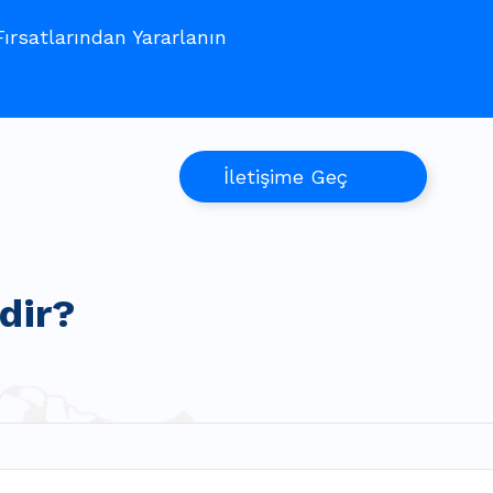
rsatlarından Yararlanın
İletişime Geç
dir?