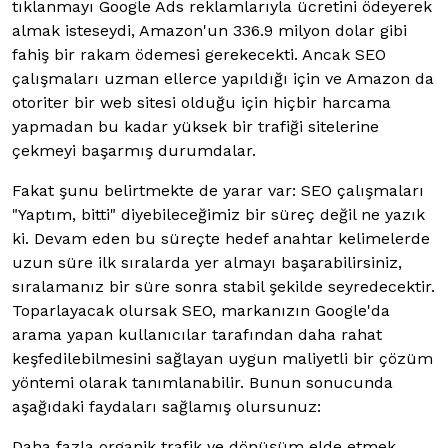
tıklanmayı Google Ads reklamlarıyla ücretini ödeyerek
almak isteseydi, Amazon'un 336.9 milyon dolar gibi
fahiş bir rakam ödemesi gerekecekti. Ancak SEO
çalışmaları uzman ellerce yapıldığı için ve Amazon da
otoriter bir web sitesi olduğu için hiçbir harcama
yapmadan bu kadar yüksek bir trafiği sitelerine
çekmeyi başarmış durumdalar.
Fakat şunu belirtmekte de yarar var: SEO çalışmaları
"Yaptım, bitti" diyebileceğimiz bir süreç değil ne yazık
ki. Devam eden bu süreçte hedef anahtar kelimelerde
uzun süre ilk sıralarda yer almayı başarabilirsiniz,
sıralamanız bir süre sonra stabil şekilde seyredecektir.
Toparlayacak olursak SEO, markanızın Google'da
arama yapan kullanıcılar tarafından daha rahat
keşfedilebilmesini sağlayan uygun maliyetli bir çözüm
yöntemi olarak tanımlanabilir. Bunun sonucunda
aşağıdaki faydaları sağlamış olursunuz:
Daha fazla organik trafik ve dönüşüm elde etmek