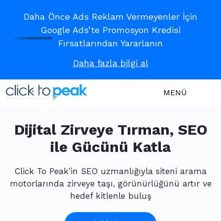
Daha Önce Ads Reklam Vermeyenler İçin
Google Ads’te Promosyon Kredisi
Fırsatlarından Yararlanın
Daha fazla bilgi al
MENÜ
Dijital Zirveye Tırman, SEO
ile Gücünü Katla
Click To Peak’in SEO uzmanlığıyla siteni arama
motorlarında zirveye taşı, görünürlüğünü artır ve
hedef kitlenle buluş