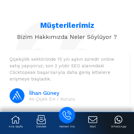
Müşterilerimiz
Bizim Hakkımızda Neler Söylüyor ?
Çiçekçilik sektöründe 15 yılı aşkın süredir online
satış yapıyoruz, son 2 yıldır SEO alanındaki
Clicktopeak başarılarıyla daha geniş kitlelere
erişmeye başladık.
İlhan Güney
As Çiçek Evi / Kurucu
Ana Sayfa
Destek
Hemen Ara
Mail
WhatsApp
Bizimle