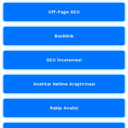
Off-Page SEO
Backlink
SEO İncelemesi
Anahtar Kelime Araştırması
Rakip Analizi