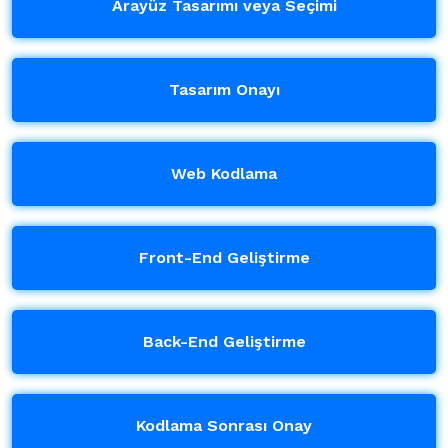
Arayüz Tasarımı veya Seçimi
Tasarım Onayı
Web Kodlama
Front-End Geliştirme
Back-End Geliştirme
Kodlama Sonrası Onay