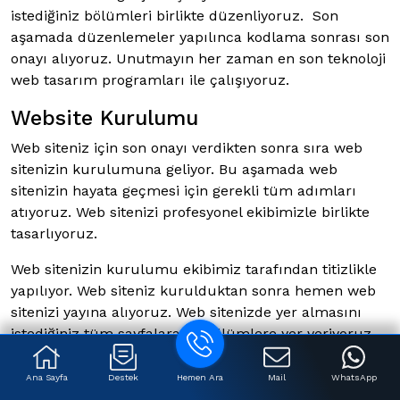
istediğiniz bölümleri birlikte düzenliyoruz. Son
aşamada düzenlemeler yapılınca kodlama sonrası son
onayı alıyoruz. Unutmayın her zaman en son teknoloji
web tasarım programları ile çalışıyoruz.
Website Kurulumu
Web siteniz için son onayı verdikten sonra sıra web
sitenizin kurulumuna geliyor. Bu aşamada web
sitenizin hayata geçmesi için gerekli tüm adımları
atıyoruz. Web sitenizi profesyonel ekibimizle birlikte
tasarlıyoruz.
Web sitenizin kurulumu ekibimiz tarafından titizlikle
yapılıyor. Web siteniz kurulduktan sonra hemen web
sitenizi yayına alıyoruz. Web sitenizde yer almasını
istediğiniz tüm sayfalara ve bölümlere yer veriyoruz.
Yayın Sonrası Kontroller
Ana Sayfa
Destek
Hemen Ara
Mail
WhatsApp