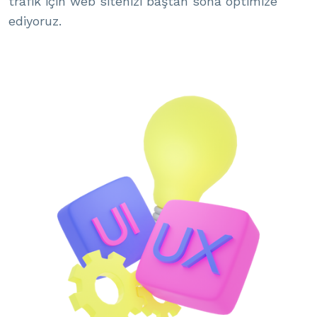
trafik için web sitenizi baştan sona optimize
ediyoruz.