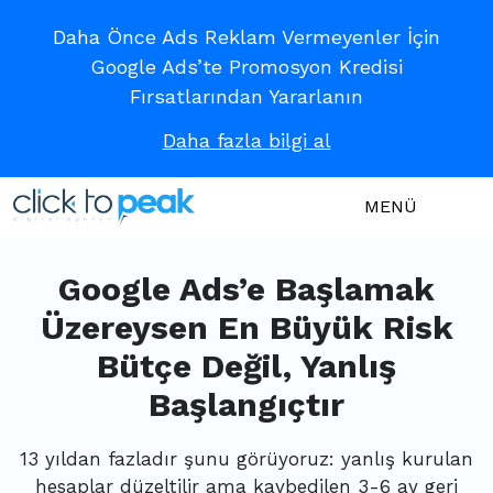
Daha Önce Ads Reklam Vermeyenler İçin
Google Ads’te Promosyon Kredisi
Fırsatlarından Yararlanın
Daha fazla bilgi al
MENÜ
Google Ads’e Başlamak
Üzereysen En Büyük Risk
Bütçe Değil, Yanlış
Başlangıçtır
13 yıldan fazladır şunu görüyoruz: yanlış kurulan
hesaplar düzeltilir ama kaybedilen 3-6 ay geri