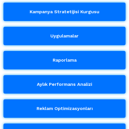
Kampanya Stratetijisi Kurgusu
Uygulamalar
Raporlama
Aylık Performans Analizi
Reklam Optimizasyonları