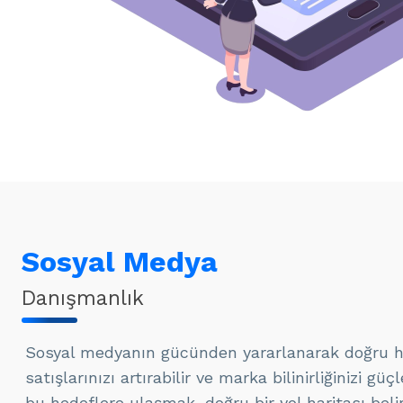
Sosyal Medya
Danışmanlık
Sosyal medyanın gücünden yararlanarak doğru hed
satışlarınızı artırabilir ve marka bilinirliğinizi güç
bu hedeflere ulaşmak, doğru bir yol haritası be