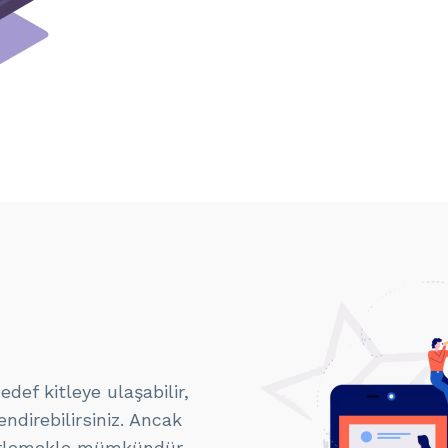
ef kitleye ulaşabilir,
lendirebilirsiniz. Ancak
lirlemekle mümkündür.