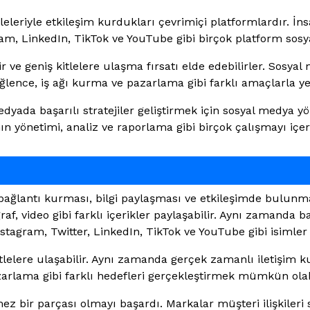
leleriyle etkileşim kurdukları çevrimiçi platformlardır. İn
agram, LinkedIn, TikTok ve YouTube gibi birçok platform so
ilir ve geniş kitlelere ulaşma fırsatı elde edebilirler. So
ğlence, iş ağı kurma ve pazarlama gibi farklı amaçlarla yer 
edyada başarılı stratejiler geliştirmek için sosyal medya y
n yönetimi, analiz ve raporlama gibi birçok çalışmayı içe
bağlantı kurması, bilgi paylaşması ve etkileşimde bulunmas
, video gibi farklı içerikler paylaşabilir. Aynı zamanda baş
agram, Twitter, LinkedIn, TikTok ve YouTube gibi isimler y
lelere ulaşabilir. Aynı zamanda gerçek zamanlı iletişim ku
zarlama gibi farklı hedefleri gerçekleştirmek mümkün olabi
lmez bir parçası olmayı başardı. Markalar müşteri ilişkile