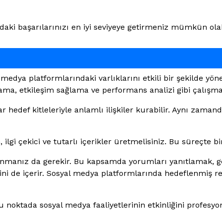
daki başarılarınızı en iyi seviyeye getirmeniz mümkün olab
dya platformlarındaki varlıklarını etkili bir şekilde yönet
ma, etkileşim sağlama ve performans analizi gibi çalışmal
edef kitleleriyle anlamlı ilişkiler kurabilir. Aynı zamanda 
gi çekici ve tutarlı içerikler üretmelisiniz. Bu süreçte bi
unmanız da gerekir. Bu kapsamda yorumları yanıtlamak, ger
ini de içerir. Sosyal medya platformlarında hedeflenmiş 
oktada sosyal medya faaliyetlerinin etkinliğini profesyone