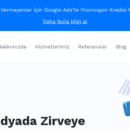
ermeyenler İçin Google Ads’te Promosyon Kredisi Fı
Daha fazla bilgi al
Hakkımızda
Hizmetlerimiz
Referanslar
Blog
edyada Zirveye