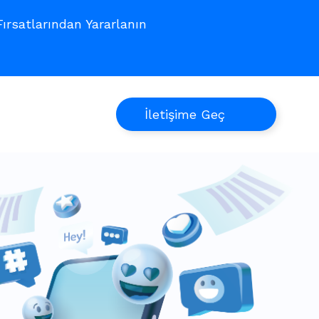
rsatlarından Yararlanın
İletişime Geç