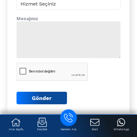
Mesajınız
Gönder
Bu Yazıyı Paylaş:
Ana Sayfa
Destek
Hemen Ara
Mail
WhatsApp