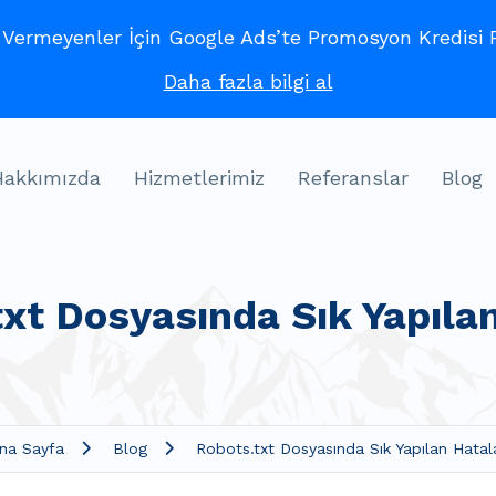
ermeyenler İçin Google Ads’te Promosyon Kredisi Fı
Daha fazla bilgi al
Hakkımızda
Hizmetlerimiz
Referanslar
Blog
xt Dosyasında Sık Yapıla
na Sayfa
Blog
Robots.txt Dosyasında Sık Yapılan Hatal