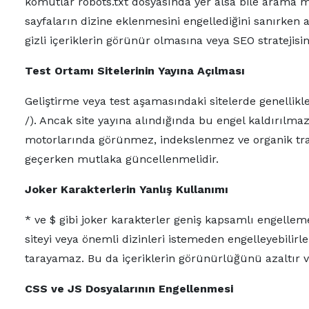
komutlar robots.txt dosyasında yer alsa bile arama mo
sayfaların dizine eklenmesini engellediğini sanırken
gizli içeriklerin görünür olmasına veya SEO stratejisi
Test Ortamı Sitelerinin Yayına Açılması
Geliştirme veya test aşamasındaki sitelerde genellikl
/). Ancak site yayına alındığında bu engel kaldırılma
motorlarında görünmez, indekslenmez ve organik traf
geçerken mutlaka güncellenmelidir.
Joker Karakterlerin Yanlış Kullanımı
* ve $ gibi joker karakterler geniş kapsamlı engelleme 
siteyi veya önemli dizinleri istemeden engelleyebili
tarayamaz. Bu da içeriklerin görünürlüğünü azaltır 
CSS ve JS Dosyalarının Engellenmesi