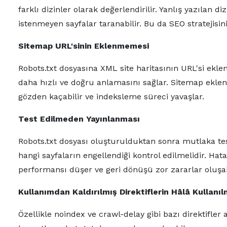
farklı dizinler olarak değerlendirilir. Yanlış yazılan 
istenmeyen sayfalar taranabilir. Bu da SEO stratejisini
Sitemap URL'sinin Eklenmemesi
Robots.txt dosyasına XML site haritasının URL'si ekl
daha hızlı ve doğru anlamasını sağlar. Sitemap eklenm
gözden kaçabilir ve indeksleme süreci yavaşlar.
Test Edilmeden Yayınlanması
Robots.txt dosyası oluşturulduktan sonra mutlaka tes
hangi sayfaların engellendiği kontrol edilmelidir. Hat
performansı düşer ve geri dönüşü zor zararlar oluşabi
Kullanımdan Kaldırılmış Direktiflerin Hâlâ Kullanıl
Özellikle noindex ve crawl-delay gibi bazı direktifle