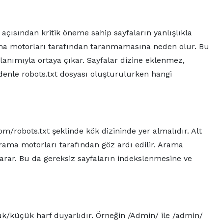
O açısından kritik öneme sahip sayfaların yanlışlıkla
ma motorları tarafından taranmamasına neden olur. Bu
ullanımıyla ortaya çıkar. Sayfalar dizine eklenmez,
edenle robots.txt dosyası oluşturulurken hangi
om/robots.txt şeklinde kök dizininde yer almalıdır. Alt
rama motorları tarafından göz ardı edilir. Arama
tarar. Bu da gereksiz sayfaların indekslenmesine ve
ük/küçük harf duyarlıdır. Örneğin /Admin/ ile /admin/