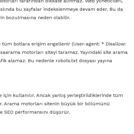
torları tarafından dikkate alınmaz. Web yöneticileri,
 aslında bu sayfalar indekslenmeye devam eder. Bu da
nin bozulmasına neden olabilir.
e tüm botlara erişim engellenir (User-agent: * Disallow:
zsaarama motorları siteyi taramaz. Yayındaki site arama
ik alamaz. Bu nedenle robots.txt dosyası yayına
için kullanılır. Ancak yanlış yerleştirildiklerinde tüm
rler. Arama motorları sitenin büyük bir bölümünü
ve SEO performansını düşürür.