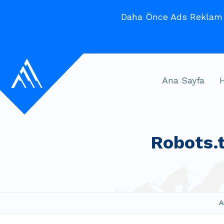
Daha Önce Ads Reklam V
Ana Sayfa
Robots.t
A