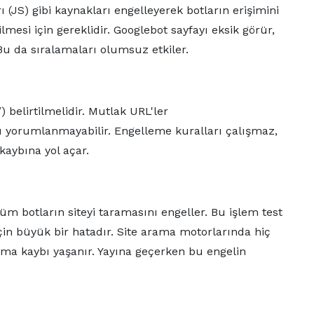
ı (JS) gibi kaynakları engelleyerek botların erişimini
lmesi için gereklidir. Googlebot sayfayı eksik görür,
u da sıralamaları olumsuz etkiler.
) belirtilmelidir. Mutlak URL'ler
ru yorumlanmayabilir. Engelleme kuralları çalışmaz,
kaybına yol açar.
üm botların siteyi taramasını engeller. Bu işlem test
e için büyük bir hatadır. Site arama motorlarında hiç
alama kaybı yaşanır. Yayına geçerken bu engelin