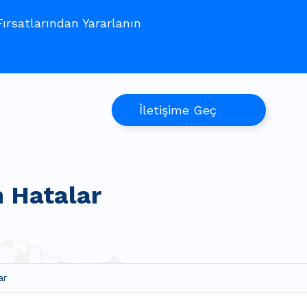
rsatlarından Yararlanın
İletişime Geç
n Hatalar
ar