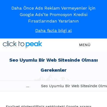
Daha Önce Ads Reklam Vermeyenler İçin
Google Ads’te Promosyon Kredisi
Fırsatlarından Yararlanın
Daha fazla bilgi al
MENÜ
Seo Uyumlu Bir Web Sitesinde Olması
Gerekenler
...
Seo Uyumlu Bir Web Sitesinde Olma
Faaliyet gösterdiğiniz sektördeki Google arama