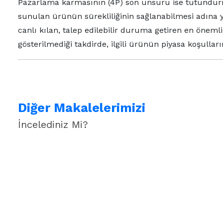
Pazarlama karmasının (4P) son unsuru ise tutundurm
sunulan ürünün sürekliliğinin sağlanabilmesi adına y
canlı kılan, talep edilebilir duruma getiren en önem
gösterilmediği takdirde, ilgili ürünün piyasa koşullar
Diğer Makalelerimizi
İncelediniz Mi?