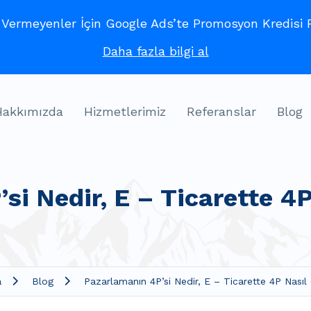
ermeyenler İçin Google Ads’te Promosyon Kredisi Fı
Daha fazla bilgi al
Hakkımızda
Hizmetlerimiz
Referanslar
Blog
si Nedir, E – Ticarette 4P
a
Blog
Pazarlamanın 4P’si Nedir, E – Ticarette 4P Nasıl 