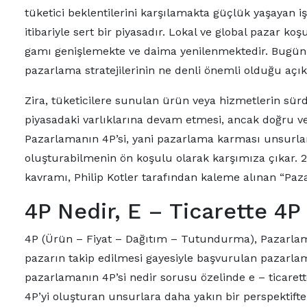
tüketici beklentilerini karşılamakta güçlük yaşayan i
itibariyle sert bir piyasadır. Lokal ve global pazar ko
gamı genişlemekte ve daima yenilenmektedir. Bugünü
pazarlama stratejilerinin ne denli önemli olduğu açıkç
Zira, tüketicilere sunulan ürün veya hizmetlerin sürd
piyasadaki varlıklarına devam etmesi, ancak doğru ve
Pazarlamanın 4P’si, yani pazarlama karması unsurları
oluşturabilmenin ön koşulu olarak karşımıza çıkar. 2
kavramı, Philip Kotler tarafından kaleme alınan “Pazar
4P Nedir, E – Ticarette 4P
4P (Ürün – Fiyat – Dağıtım – Tutundurma), Pazarlama İ
pazarın takip edilmesi gayesiyle başvurulan pazarla
pazarlamanın 4P’si nedir sorusu özelinde e – ticaret
4P’yi oluşturan unsurlara daha yakın bir perspektift