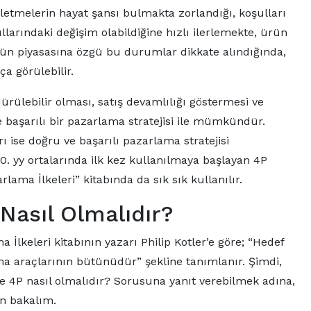
şletmelerin hayat şansı bulmakta zorlandığı, koşulları
şullarındaki değişim olabildiğine hızlı ilerlemekte, ürün
n piyasasına özgü bu durumlar dikkate alındığında,
a görülebilir.
ürülebilir olması, satış devamlılığı göstermesi ve
 başarılı bir pazarlama stratejisi ile mümkündür.
 ise doğru ve başarılı pazarlama stratejisi
0. yy ortalarında ilk kez kullanılmaya başlayan 4P
lama İlkeleri” kitabında da sık sık kullanılır.
 Nasıl Olmalıdır?
lkeleri kitabının yazarı Philip Kotler’e göre; “Hedef
ma araçlarının bütünüdür” şekline tanımlanır. Şimdi,
te 4P nasıl olmalıdır? Sorusuna yanıt verebilmek adına,
en bakalım.