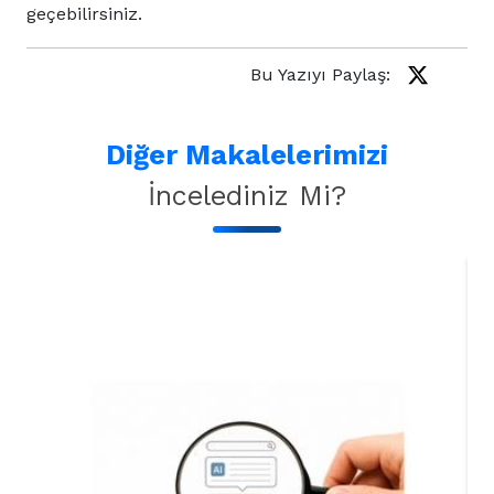
geçebilirsiniz.
Bu Yazıyı Paylaş:
Diğer Makalelerimizi
İncelediniz Mi?