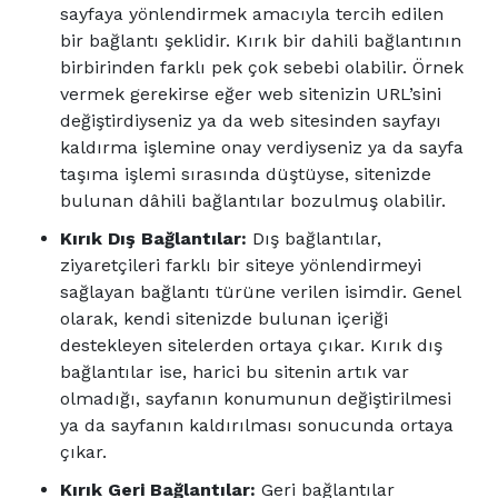
sayfaya yönlendirmek amacıyla tercih edilen
bir bağlantı şeklidir. Kırık bir dahili bağlantının
birbirinden farklı pek çok sebebi olabilir. Örnek
vermek gerekirse eğer web sitenizin URL’sini
değiştirdiyseniz ya da web sitesinden sayfayı
kaldırma işlemine onay verdiyseniz ya da sayfa
taşıma işlemi sırasında düştüyse, sitenizde
bulunan dâhili bağlantılar bozulmuş olabilir.
Kırık Dış Bağlantılar:
Dış bağlantılar,
ziyaretçileri farklı bir siteye yönlendirmeyi
sağlayan bağlantı türüne verilen isimdir. Genel
olarak, kendi sitenizde bulunan içeriği
destekleyen sitelerden ortaya çıkar. Kırık dış
bağlantılar ise, harici bu sitenin artık var
olmadığı, sayfanın konumunun değiştirilmesi
ya da sayfanın kaldırılması sonucunda ortaya
çıkar.
Kırık Geri Bağlantılar:
Geri bağlantılar