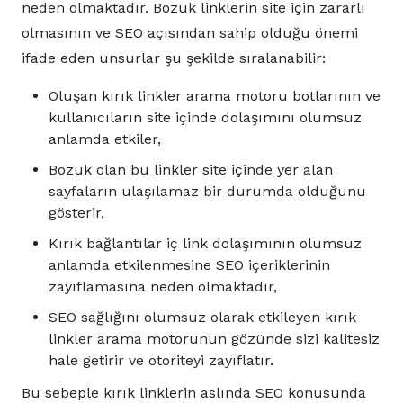
neden olmaktadır. Bozuk linklerin site için zararlı
olmasının ve SEO açısından sahip olduğu önemi
ifade eden unsurlar şu şekilde sıralanabilir:
Oluşan kırık linkler arama motoru botlarının ve
kullanıcıların site içinde dolaşımını olumsuz
anlamda etkiler,
Bozuk olan bu linkler site içinde yer alan
sayfaların ulaşılamaz bir durumda olduğunu
gösterir,
Kırık bağlantılar iç link dolaşımının olumsuz
anlamda etkilenmesine SEO içeriklerinin
zayıflamasına neden olmaktadır,
SEO sağlığını olumsuz olarak etkileyen kırık
linkler arama motorunun gözünde sizi kalitesiz
hale getirir ve otoriteyi zayıflatır.
Bu sebeple kırık linklerin aslında SEO konusunda