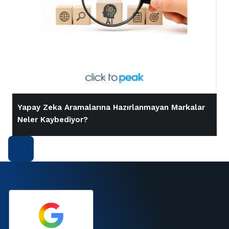
Yapay Zeka Aramalarına Hazırlanmayan Markalar
İ
Neler Kaybediyor?