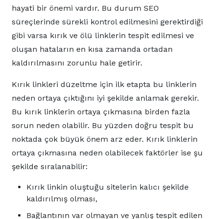
hayati bir önemi vardır. Bu durum SEO
süreçlerinde sürekli kontrol edilmesini gerektirdiği
gibi varsa kırık ve ölü linklerin tespit edilmesi ve
oluşan hataların en kısa zamanda ortadan
kaldırılmasını zorunlu hale getirir.
Kırık linkleri düzeltme için ilk etapta bu linklerin
neden ortaya çıktığını iyi şekilde anlamak gerekir.
Bu kırık linklerin ortaya çıkmasına birden fazla
sorun neden olabilir. Bu yüzden doğru tespit bu
noktada çok büyük önem arz eder. Kırık linklerin
ortaya çıkmasına neden olabilecek faktörler ise şu
şekilde sıralanabilir:
Kırık linkin oluştuğu sitelerin kalıcı şekilde
kaldırılmış olması,
Bağlantının var olmayan ve yanlış tespit edilen