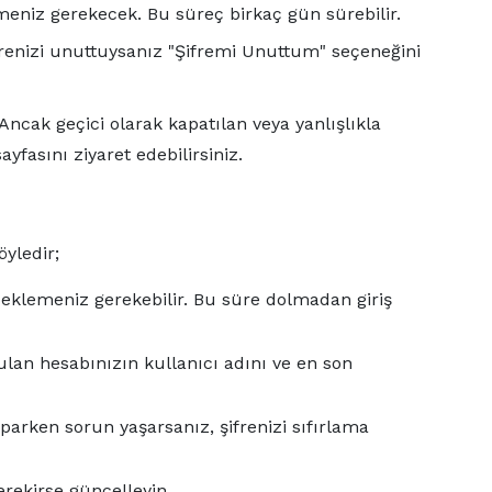
eniz gerekecek. Bu süreç birkaç gün sürebilir.
ifrenizi unuttuysanız "Şifremi Unuttum" seçeneğini
ncak geçici olarak kapatılan veya yanlışlıkla
yfasını ziyaret edebilirsiniz.
yledir;
beklemeniz gerekebilir. Bu süre dolmadan giriş
lan hesabınızın kullanıcı adını ve en son
aparken sorun yaşarsanız, şifrenizi sıfırlama
erekirse güncelleyin.