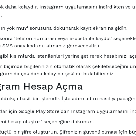
çok daha kolaydır. Instagram uygulamasını indirdikten ve
.
sabın yok mu?' sorusuna dokunarak kayıt ekranına gidin.
 sonra 'telefon numarası veya e-posta ile kaydol' seçenekl
k SMS onay kodunu almanız gerekecektir.)
ibi kısımlarda istenilenleri yerine getirerek hesabınızı aça
 biçimde bilgilerinizin otomatik olarak çekilebileceğini 
gram'da çok daha kolay bir şekilde bulabilirsiniz.
agram Hesap Açma
ukça basit bir işlemdir. İşte adım adım nasıl yapacağını
zlar için Google Play Store'dan Instagram uygulamasını ind
Yeni hesap oluştur" seçeneğine dokunun.
 güçlü bir şifre oluşturun. Şifrenizin güvenli olması için 