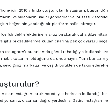
 iPhone için 2010 yılında oluşturulan Instagram, bugün dü
flarını ve videolarını kalıcı gönderiler ve 24 saatlik stor
şkın beğeninin yapıldığı bir platform halini almıştır.
i içerisindeki efektlerine maruz bırakarak daha göze hitap 
 ve gif gibi özellikleriyle kullanıcılarına pek çok yararl
 Instagram'ı bu anlamda gönül rahatlığıyla kullanabilirsin
n mobil kullanım olduğunu da unutmayın. Tüm bunların y
bi, sevdiğiniz markaları ve çeşitli butikleri de takip edere
uşturulur?
n olan Instagram artık neredeyse herkesin kullandığı bir 
ediyorsanız, o zaman doğru yerdesiniz. Gelin, Instagram he