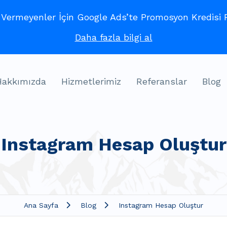
ermeyenler İçin Google Ads’te Promosyon Kredisi Fı
Daha fazla bilgi al
Hakkımızda
Hizmetlerimiz
Referanslar
Blog
Instagram Hesap Oluştur
Ana Sayfa
Blog
Instagram Hesap Oluştur