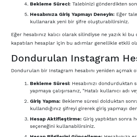
Bekleme Süreci:
Talebinizi gönderdikten so
Hesabınıza Giriş Yapmayı Deneyin:
Eğer tale
kullanarak yeni bir şifre oluşturabilirsiniz.
Eğer hesabınız kalıcı olarak silindiyse ne yazık ki 
kapatılan hesaplar için bu adımlar genellikle etkili ol
Dondurulan Instagram He
Dondurulan bir Instagram hesabını yeniden açmak ol
Bekleme Süresi:
Hesabınızı dondurduktan son
yapmaya çalışırsanız, "Hatalı kullanıcı adı veya
Giriş Yapma:
Bekleme süresi dolduktan sonra,
kullandığınız şifreyi girerek giriş yapmayı de
Hesap Aktifleştirme:
Giriş yaptıktan sonra he
seçeneğini kullanabilirsiniz.
Hesap Bilgilerini Güncelleme:
Hesabınıza eriş