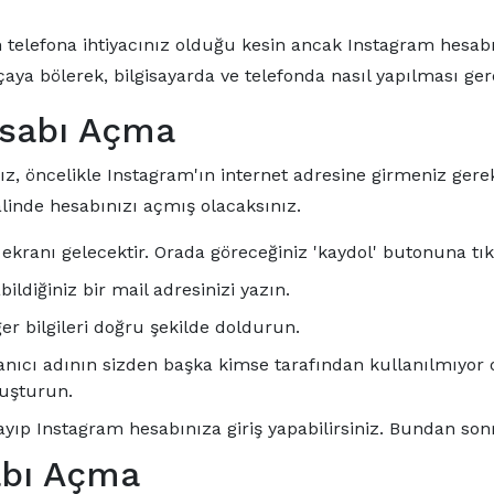
 telefona ihtiyacınız olduğu kesin ancak Instagram hesabı
ya bölerek, bilgisayarda ve telefonda nasıl yapılması gere
esabı Açma
, öncelikle Instagram'ın internet adresine girmeniz gereki
linde hesabınızı açmış olacaksınız.
ş' ekranı gelecektir. Orada göreceğiniz 'kaydol' butonuna tık
ldiğiniz bir mail adresinizi yazın.
ğer bilgileri doğru şekilde doldurun.
cı adının sizden başka kimse tarafından kullanılmıyor olm
luşturun.
ıp Instagram hesabınıza giriş yapabilirsiniz. Bundan sonras
abı Açma