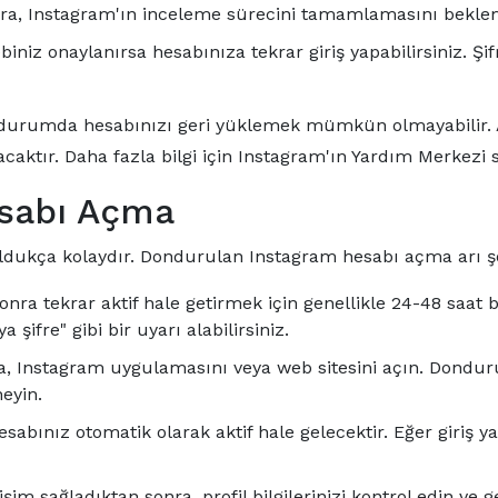
nra, Instagram'ın inceleme sürecini tamamlamasını beklem
biniz onaylanırsa hesabınıza tekrar giriş yapabilirsiniz. Ş
bu durumda hesabınızı geri yüklemek mümkün olmayabilir. A
acaktır. Daha fazla bilgi için Instagram'ın Yardım Merkezi sa
sabı Açma
dukça kolaydır. Dondurulan Instagram hesabı açma arı şö
ra tekrar aktif hale getirmek için genellikle 24-48 saat 
 şifre" gibi bir uyarı alabilirsiniz.
 Instagram uygulamasını veya web sitesini açın. Donduru
neyin.
sabınız otomatik olarak aktif hale gelecektir. Eğer giriş y
im sağladıktan sonra, profil bilgilerinizi kontrol edin ve g