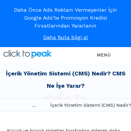
Daha Önce Ads Reklam Vermeyenler İçin
Google Ads’te Promosyon Kredisi
Fırsatlarından Yararlanın
Daha fazla bilgi al
MENÜ
İçerik Yönetim Sistemi (CMS) Nedir? CMS
Ne İşe Yarar?
...
İçerik Yönetim Sistemi (CMS) Nedir
Küçük ve büyük şirketler tarafından giderek daha