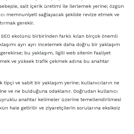
beple, salt içerik üretimi ile ilerlemek yerine; özgün
anıcı memnuniyeti sağlayacak şekilde revize etmek ve
ştırmak gerekir.
) SEO ekolünü birbirinden farklı kılan birçok önemli
aklaşımı ayrı ayrı incelemek daha doğru bir yaklaşım
erekirse; bu yaklaşım, ilgili web sitenin faaliyet
rlemek ve yüksek trafik çekmek adına bu anahtar
 tipçi ve sabit bir yaklaşım yerine; kullanıcıların ne
rine ve ne bulduğuna odaklanır. Doğrudan kullanıcı
 kuyruklu anahtar kelimeler üzerine temellendirilmesi
ün hale getirilir ve ziyaretçilerin sorularına eksiksiz