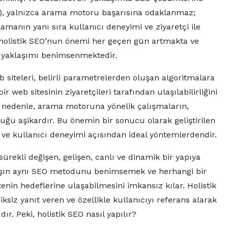
), yalnızca arama motoru başarısına odaklanmaz;
anın yanı sıra kullanıcı deneyimi ve ziyaretçi ile
, holistik SEO’nun önemi her geçen gün artmakta ve
O yaklaşımı benimsenmektedir.
siteleri, belirli parametrelerden oluşan algoritmalara
r web sitesinin ziyaretçileri tarafından ulaşılabilirliğini
u nedenle, arama motoruna yönelik çalışmaların,
uğu aşikardır. Bu önemin bir sonucu olarak geliştirilen
ve kullanıcı deneyimi açısından ideal yöntemlerdendir.
ürekli değişen, gelişen, canlı ve dinamik bir yapıya
 karşın aynı SEO metodunu benimsemek ve herhangi bir
enin hedeflerine ulaşabilmesini imkansız kılar. Holistik
ksiz yanıt veren ve özellikle kullanıcıyı referans alarak
r. Peki, holistik SEO nasıl yapılır?