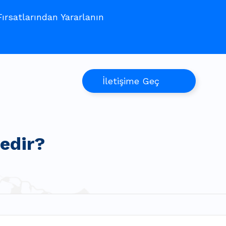
rsatlarından Yararlanın
İletişime Geç
edir?