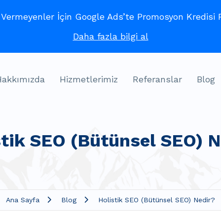
ermeyenler İçin Google Ads’te Promosyon Kredisi Fı
Daha fazla bilgi al
Hakkımızda
Hizmetlerimiz
Referanslar
Blog
stik SEO (Bütünsel SEO) N
Ana Sayfa
Blog
Holistik SEO (Bütünsel SEO) Nedir?