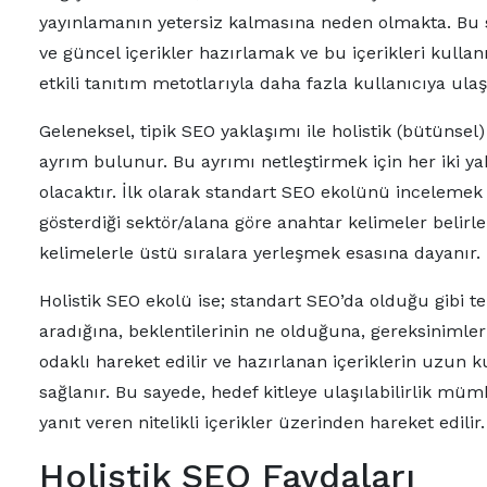
yayınlamanın yetersiz kalmasına neden olmakta. Bu se
ve güncel içerikler hazırlamak ve bu içerikleri kull
etkili tanıtım metotlarıyla daha fazla kullanıcıya ula
Geleneksel, tipik SEO yaklaşımı ile holistik (bütünsel
ayrım bulunur. Bu ayrımı netleştirmek için her iki y
olacaktır. İlk olarak standart SEO ekolünü incelemek g
gösterdiği sektör/alana göre anahtar kelimeler beli
kelimelerle üstü sıralara yerleşmek esasına dayanır.
Holistik SEO ekolü ise; standart SEO’da olduğu gibi tek
aradığına, beklentilerinin ne olduğuna, gereksinimle
odaklı hareket edilir ve hazırlanan içeriklerin uzun
sağlanır. Bu sayede, hedef kitleye ulaşılabilirlik mümk
yanıt veren nitelikli içerikler üzerinden hareket edilir.
Holistik SEO Faydaları