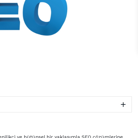
nilikçi ve bütünsel bir yaklaşımla SEO çözümlerine