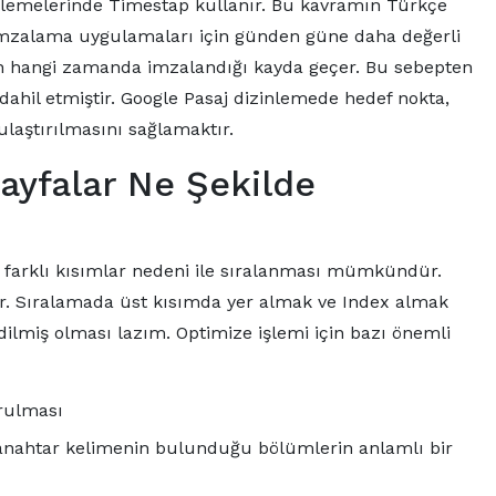
ellemelerinde Timestap kullanır. Bu kavramın Türkçe
 imzalama uygulamaları için günden güne daha değerli
enin hangi zamanda imzalandığı kayda geçer. Bu sebepten
ahil etmiştir. Google Pasaj dizinlemede hedef nokta,
 ulaştırılmasını sağlamaktır.
Sayfalar Ne Şekilde
ki farklı kısımlar nedeni ile sıralanması mümkündür.
r. Sıralamada üst kısımda yer almak ve Index almak
dilmiş olması lazım. Optimize işlemi için bazı önemli
rulması
k anahtar kelimenin bulunduğu bölümlerin anlamlı bir