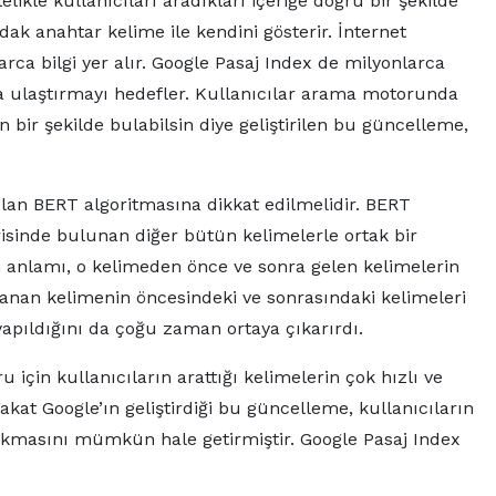
kle kullanıcıları aradıkları içeriğe doğru bir şekilde
ak anahtar kelime ile kendini gösterir. İnternet
arca bilgi yer alır. Google Pasaj Index de milyonlarca
lara ulaştırmayı hedefler. Kullanıcılar arama motorunda
n bir şekilde bulabilsin diye geliştirilen bu güncelleme,
lan BERT algoritmasına dikkat edilmelidir. BERT
risinde bulunan diğer bütün kelimelerle ortak bir
am anlamı, o kelimeden önce ve sonra gelen kelimelerin
aranan kelimenin öncesindeki ve sonrasındaki kelimeleri
yapıldığını da çoğu zaman ortaya çıkarırdı.
için kullanıcıların arattığı kelimelerin çok hızlı ve
at Google’ın geliştirdiği bu güncelleme, kullanıcıların
a çıkmasını mümkün hale getirmiştir. Google Pasaj Index