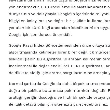
sayfalarında anlam bütünlüğünü oluşturmak ve böyleli
yönlendirmektir. Bu güncelleme ile sayfalar aranan od
dünyasının ve dolayısıyla Google’ın içerisinde milyonl
bilgiyi en kolay, hızlı ve doğru bir şekilde kullanıcı
yer alan bir sürü bilgi arasından istediklerini en uygu
Google için son derece önemlidir.
Google Pasaj Index güncellemesinden önce ortaya atı
algoritmasında kelimeler birer birer değil, cümle içe
şekilde işlenir. Bu algoritma ile aranan kelimenin t
incelenmesi ile değerlendirilirdi. BERT algoritması, 
de dikkate aldığı için arama sorgularının ne amaçla 
Normal şartlarda Google da dahil birçok arama motoru 
doğru bir şekilde bulunması pek mümkün değildir. Fak
arattığı içeriğin dosdoğru ve hızlı bir şekilde ortay
ile ilgili detaylı bilgi için sitemizi ziyaret edebilirsiniz.