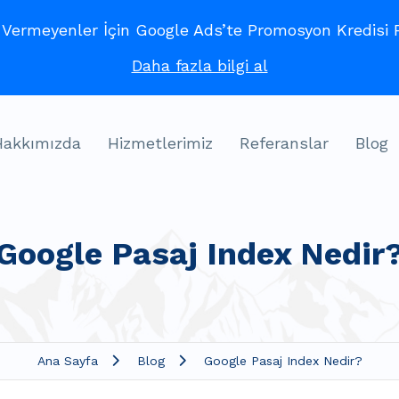
ermeyenler İçin Google Ads’te Promosyon Kredisi Fı
Daha fazla bilgi al
Hakkımızda
Hizmetlerimiz
Referanslar
Blog
Google Pasaj Index Nedir
Ana Sayfa
Blog
Google Pasaj Index Nedir?