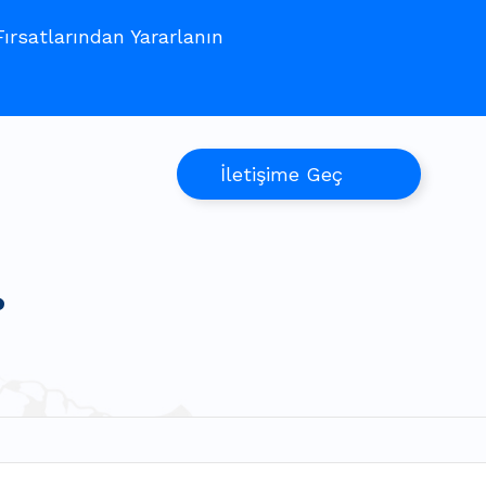
rsatlarından Yararlanın
İletişime Geç
?