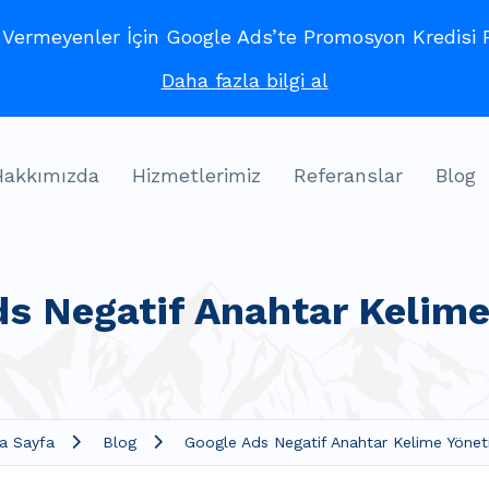
ermeyenler İçin Google Ads’te Promosyon Kredisi Fı
Daha fazla bilgi al
Hakkımızda
Hizmetlerimiz
Referanslar
Blog
ds Negatif Anahtar Kelime
a Sayfa
Blog
Google Ads Negatif Anahtar Kelime Yönet