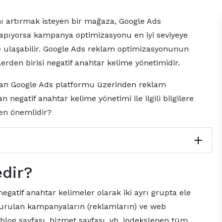
nı artırmak isteyen bir mağaza, Google Ads
apıyorsa kampanya optimizasyonu en iyi seviyeye
eye ulaşabilir. Google Ads reklam optimizasyonunun
lerden birisi negatif anahtar kelime yönetimidir.
lan Google Ads platformu üzerinden reklam
negatif anahtar kelime yönetimi ile ilgili bilgilere
den önemlidir?
edir?
egatif anahtar kelimeler olarak iki ayrı grupta ele
şturulan kampanyaların (reklamların) ve web
, blog sayfası, hizmet sayfası, vb. indekslenen tüm