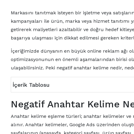
Markasını tanıtmak isteyen bir işletme veya satışları
kampanyaları ile ürün, marka veya hizmet tanıtımı y
getirerek maliyetleri azaltabilir ve doğru hedef kitl
başarıya ulaşması için dikkat edilmesi gereken kriter
İçeriğimizde dünyanın en büyük online reklam ağı o
optimizasyonunun en önemli aşamalarından birisi olan 
ulaşabilirsiniz. Peki negatif anahtar kelime nedir, ne
İçerik Tablosu
Negatif Anahtar Kelime N
Anahtar kelime eşleme türleri; anahtar kelimeler ve n
alınır. Anahtar kelimeler, Google Ads üzerinden olu
sayfalarının (anasayfa, kategori sayfası, ürün sayfası