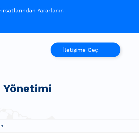
rsatlarından Yararlanın
İletişime Geç
 Yönetimi
imi