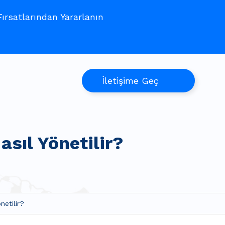
rsatlarından Yararlanın
İletişime Geç
sıl Yönetilir?
netilir?