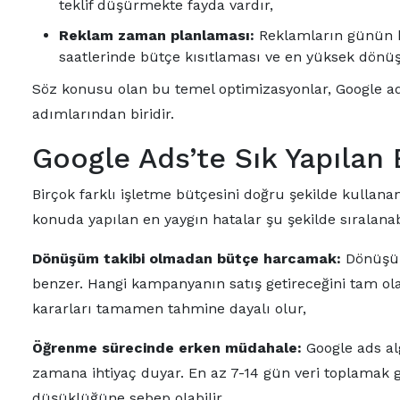
teklif düşürmekte fayda vardır,
Reklam zaman planlaması:
Reklamların günün h
saatlerinde bütçe kısıtlaması ve en yüksek dönüş
Söz konusu olan bu temel optimizasyonlar, Google ad
adımlarından biridir.
Google Ads’te Sık Yapılan
Birçok farklı işletme bütçesini doğru şekilde kullana
konuda yapılan en yaygın hatalar şu şekilde sıralanabi
Dönüşüm takibi olmadan bütçe harcamak:
Dönüşüm 
benzer. Hangi kampanyanın satış getireceğini tam ol
kararları tamamen tahmine dayalı olur,
Öğrenme sürecinde erken müdahale:
Google ads al
zamana ihtiyaç duyar. En az 7-14 gün veri toplamak g
düşüklüğüne sebep olabilir,