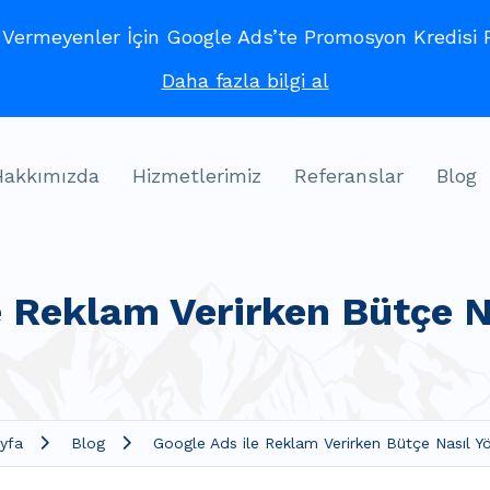
ermeyenler İçin Google Ads’te Promosyon Kredisi Fı
Daha fazla bilgi al
Hakkımızda
Hizmetlerimiz
Referanslar
Blog
e Reklam Verirken Bütçe Na
yfa
Blog
Google Ads ile Reklam Verirken Bütçe Nasıl Yö