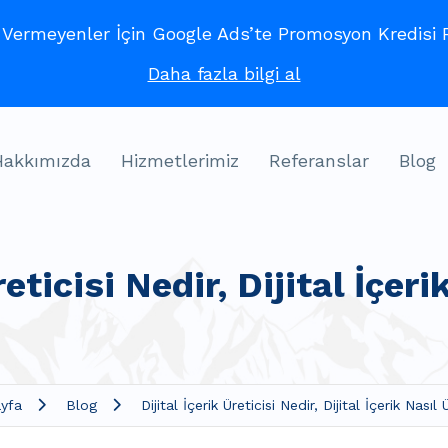
ermeyenler İçin Google Ads’te Promosyon Kredisi Fı
Daha fazla bilgi al
Hakkımızda
Hizmetlerimiz
Referanslar
Blog
reticisi Nedir, Dijital İçeri
yfa
Blog
Dijital İçerik Üreticisi Nedir, Dijital İçerik Nasıl 