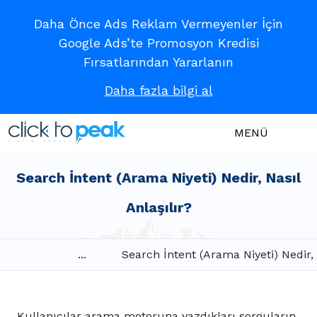
Daha Önce Ads Reklam Vermeyenler İçin
Google Ads’te Promosyon Kredisi
Fırsatlarından Yararlanın
Daha fazla bilgi al
MENÜ
Search İntent (Arama Niyeti) Nedir, Nasıl
Anlaşılır?
...
Search İntent (Arama Niyeti) Nedir, 
Kullanıcılar arama motoruna yazdıkları sorguların