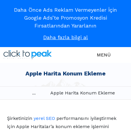
Daha Önce Ads Reklam Vermeyenler İçin
Google Ads’te Promosyon Kredisi
Fırsatlarından Yararlanın
Daha fazla bilgi al
MENÜ
Apple Harita Konum Ekleme
...
Apple Harita Konum Ekleme
Şirketinizin
yerel SEO
performansını iyileştirmek
için Apple Haritalar’a konum ekleme işlemini