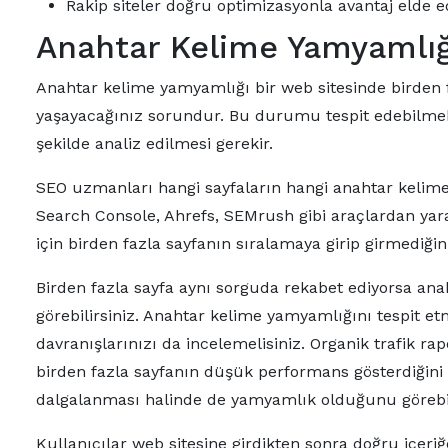
Rakip siteler doğru optimizasyonla avantaj elde 
Anahtar Kelime Yamyamlığı 
Anahtar kelime yamyamlığı bir web sitesinde birden f
yaşayacağınız sorundur. Bu durumu tespit edebilmek içi
şekilde analiz edilmesi gerekir.
SEO uzmanları hangi sayfaların hangi anahtar kelimel
Search Console, Ahrefs, SEMrush gibi araçlardan yara
için birden fazla sayfanın sıralamaya girip girmediğini
Birden fazla sayfa aynı sorguda rekabet ediyorsa ana
görebilirsiniz. Anahtar kelime yamyamlığını tespit et
davranışlarınızı da incelemelisiniz. Organik trafik ra
birden fazla sayfanın düşük performans gösterdiğini b
dalgalanması halinde de yamyamlık olduğunu görebil
Kullanıcılar web sitesine girdikten sonra doğru içe