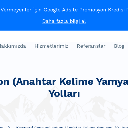
ermeyenler İçin Google Ads’te Promosyon Kredisi Fı
Daha fazla bilgi al
Hakkımızda
Hizmetlerimiz
Referanslar
Blog
on (Anahtar Kelime Yamya
Yolları
og
Keyword Cannibalization (Anahtar Kelime Yamyamlığı) Hata