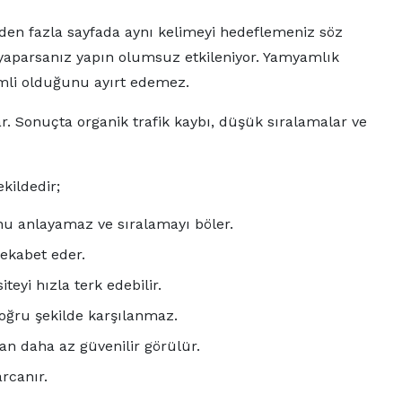
rden fazla sayfada aynı kelimeyi hedeflemeniz söz
parsanız yapın olumsuz etkileniyor. Yamyamlık
li olduğunu ayırt edemez.
. Sonuçta organik trafik kaybı, düşük sıralamalar ve
kildedir;
nu anlayamaz ve sıralamayı böler.
rekabet eder.
teyi hızla terk edebilir.
oğru şekilde karşılanmaz.
dan daha az güvenilir görülür.
rcanır.