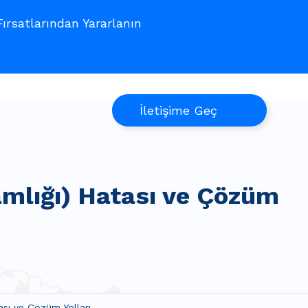
rsatlarından Yararlanın
İletişime Geç
mlığı) Hatası ve Çözüm
sı ve Çözüm Yolları