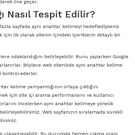
ederek öne geçer.
Nasıl Tespit Edilir?
azla sayfada aynı anahtar kelimeyi hedeflediyseniz
n ilk olarak sitenin içindeki içeriklerin detaylı bir
ere odaklandığını belirleyebilir. Bunu yaparken Google
rlanırlar. Böylece web sitenizde aynı anahtar kelime
 kontrol ederler.
htar kelime yamyamlığının ortaya çıktığını
mek için site içi arama performansını ve kullanıcı
porlarını incelerken aynı anahtar kelimeye yönelik
elirleyebilirsiniz. Web sayfanızın sıralamada sürekli
irsiniz.
riğe ulaşamayabilir. Bu durumda hemen çıkma oranı