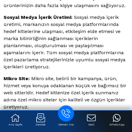
ürünlerinizin daha fazla kişiye ulaşmasını sağlıyoruz.
Sosyal Medya İçerik Üretimi:
Sosyal medya içerik
üretimi, markanızın sosyal medya platformlarında
hedef kitlelerine ulaşması, etkileşim elde etmesi ve
marka bilinirliğinin sağlanması içeriklerin
planlanması, oluşturulması ve paylaşılması
aşamalarını içerir. Tüm sosyal medya platformlarına
özel pazarlama stratejilerinizle uyumlu sosyal medya
içerikleri üretiyoruz.
Mikro Site:
Mikro site, belirli bir kampanya, ürün,
hizmet veya konuya odaklanan küçük ve bağımsız bir
web sitleridir. Hedef kitlenize özel içerik sunmanız
adına özel mikro siteler için kaliteli ve özgün içerikler
üretiyoruz.
E-Posta Bültenleri:
E-posta bültenleri, abonelerinize
Ana Sayfa
Destek
Hemen Ara
Mail
WhatsApp
düzenli olarak değerli içerikler göndermenizi sağlar.