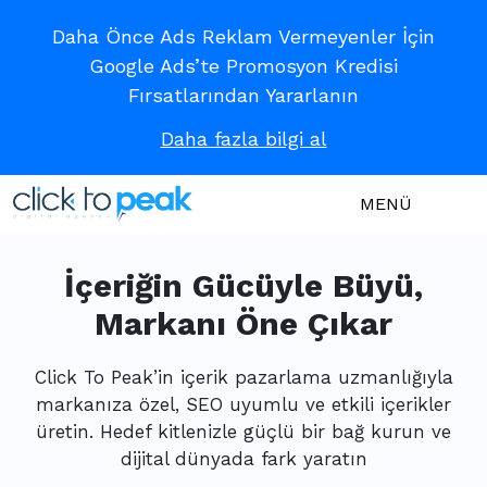
Daha Önce Ads Reklam Vermeyenler İçin
Google Ads’te Promosyon Kredisi
Fırsatlarından Yararlanın
Daha fazla bilgi al
MENÜ
İçeriğin Gücüyle Büyü,
Markanı Öne Çıkar
Click To Peak’in içerik pazarlama uzmanlığıyla
markanıza özel, SEO uyumlu ve etkili içerikler
üretin. Hedef kitlenizle güçlü bir bağ kurun ve
dijital dünyada fark yaratın